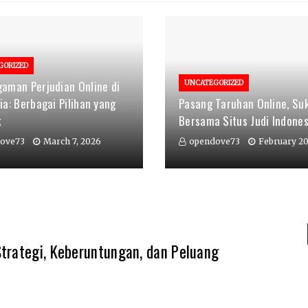
GORIZED
aman Perjudian Online di
UNCATEGORIZED
ia: Berbagai Pilihan yang
Pasang Taruhan Online, Su
k
Bersama Situs Judi Indones
ove73
March 7, 2026
opendove73
February 20
 Strategi, Keberuntungan, dan Peluang