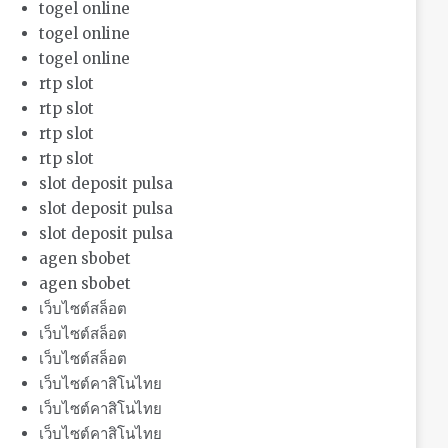
togel online
togel online
togel online
rtp slot
rtp slot
rtp slot
rtp slot
slot deposit pulsa
slot deposit pulsa
slot deposit pulsa
agen sbobet
agen sbobet
เว็บไซต์สล็อต
เว็บไซต์สล็อต
เว็บไซต์สล็อต
เว็บไซต์คาสิโนไทย
เว็บไซต์คาสิโนไทย
เว็บไซต์คาสิโนไทย