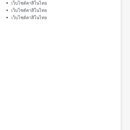
เว็บไซต์คาสิโนไทย
เว็บไซต์คาสิโนไทย
เว็บไซต์คาสิโนไทย