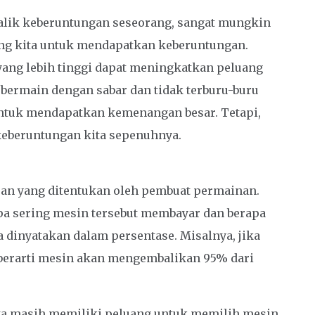
alik keberuntungan seseorang, sangat mungkin
ng kita untuk mendapatkan keberuntungan.
ang lebih tinggi dapat meningkatkan peluang
 bermain dengan sabar dan tidak terburu-buru
ntuk mendapatkan kemenangan besar. Tetapi,
 keberuntungan kita sepenuhnya.
ran yang ditentukan oleh pembuat permainan.
a sering mesin tersebut membayar dan berapa
a dinyatakan dalam persentase. Misalnya, jika
 berarti mesin akan mengembalikan 95% dari
ita masih memiliki peluang untuk memilih mesin