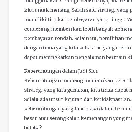
menggunakan strategi. Sebenarnya, ada bebe
kita untuk menang. Salah satu strategi yan
memiliki tingkat pembayaran yang tinggi. M
cenderung memberikan lebih banyak kemena
pembayaran rendah. Selain itu, pemilihan me
dengan tema yang kita suka atau yang menur
dapat meningkatkan pengalaman bermain ki
Keberuntungan dalam Judi Slot
Keberuntungan memang memainkan peran besa
strategi yang kita gunakan, kita tidak dapat
Selalu ada unsur kejutan dan ketidakpastia
keberuntungan yang luar biasa dalam berma
besar atau serangkaian kemenangan yang m
belaka?