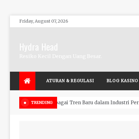
Skip
Friday, August 07, 2026
to
content
Hydra Head
Resiko Kecil Dengan Uang Besar.
ATURAN & REGULASI
BLOG KASINO
Misteri dan Keasyikan Judi Slot
TRENDING